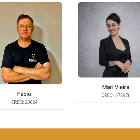
Mari Vieira
Fábio
CRECI: 67297f
CRECI: 20024