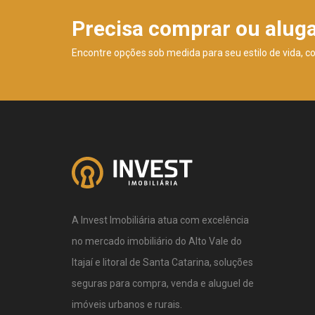
Precisa comprar ou alug
Encontre opções sob medida para seu estilo de vida, c
A Invest Imobiliária atua com excelência
no mercado imobiliário do Alto Vale do
Itajaí e litoral de Santa Catarina, soluções
seguras para compra, venda e aluguel de
imóveis urbanos e rurais.