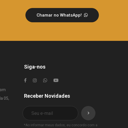
Chamar no WhatsApp!
Siga-nos
com
Receber Novidades
la 05,
*Ao informar meus dados, eu concordo com a