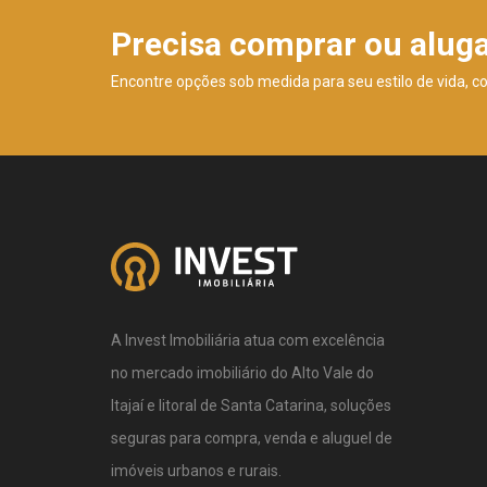
Precisa comprar ou alug
Encontre opções sob medida para seu estilo de vida, c
A Invest Imobiliária atua com excelência
no mercado imobiliário do Alto Vale do
Itajaí e litoral de Santa Catarina, soluções
seguras para compra, venda e aluguel de
imóveis urbanos e rurais.