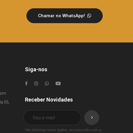
Chamar no WhatsApp!
Siga-nos
com
Receber Novidades
la 05,
*Ao informar meus dados, eu concordo com a