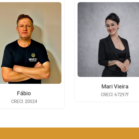
Mari Vieira
Fábio
CRECI: 67297f
CRECI: 20024