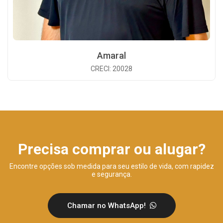
Amaral
CRECI: 20028
Precisa comprar ou alugar?
Encontre opções sob medida para seu estilo de vida, com rapidez
e segurança.
Chamar no WhatsApp!