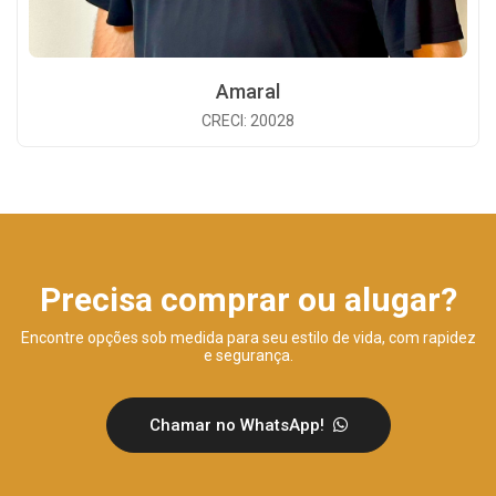
Amaral
CRECI: 20028
Precisa comprar ou alugar?
Encontre opções sob medida para seu estilo de vida, com rapidez
e segurança.
Chamar no WhatsApp!