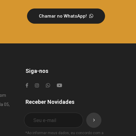
Chamar no WhatsApp!
Siga-nos
com
Receber Novidades
la 05,
*Ao informar meus dados, eu concordo com a