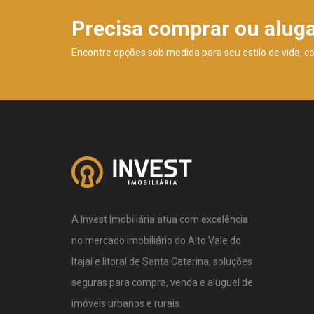
Precisa comprar ou alug
Encontre opções sob medida para seu estilo de vida, c
A Invest Imobiliária atua com excelência
no mercado imobiliário do Alto Vale do
Itajaí e litoral de Santa Catarina, soluções
seguras para compra, venda e aluguel de
imóveis urbanos e rurais.