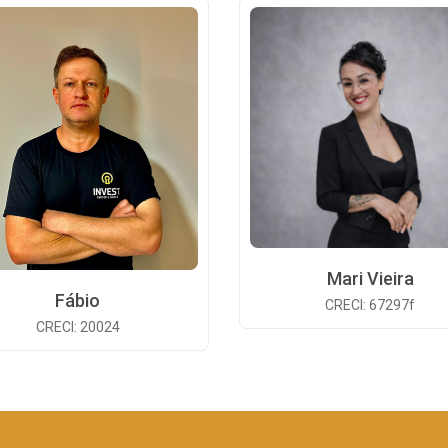
Mari Vieira
Fábio
CRECI: 67297f
CRECI: 20024