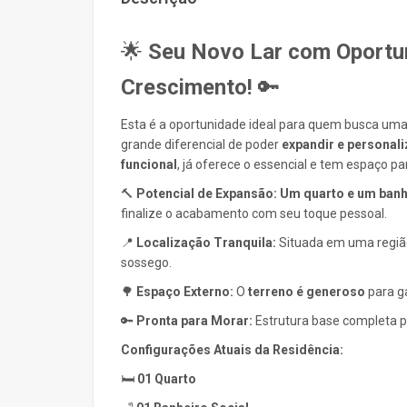
🌟
Seu Novo Lar com Oportu
Crescimento!
🔑
Esta é a oportunidade ideal para quem busca um
grande diferencial de poder
expandir e personali
funcional
, já oferece o essencial e tem espaço p
🔨
Potencial de Expansão:
Um quarto e um banh
finalize o acabamento com seu toque pessoal.
📍
Localização Tranquila:
Situada em uma região
sossego.
🌳
Espaço Externo:
O
terreno é generoso
para ga
🔑
Pronta para Morar:
Estrutura base completa p
Configurações Atuais da Residência:
🛏️
01 Quarto