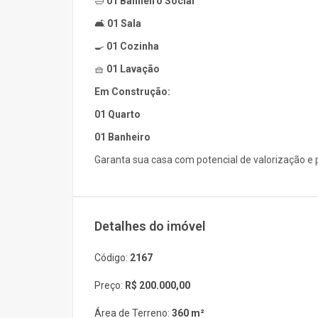
🛁
01 Banheiro Social
🛋️
01 Sala
🍳
01 Cozinha
🧺
01 Lavação
Em Construção:
01 Quarto
01 Banheiro
Garanta sua casa com potencial de valorização e 
Detalhes do imóvel
Código:
2167
Preço:
R$ 200.000,00
Área de Terreno:
360 m²