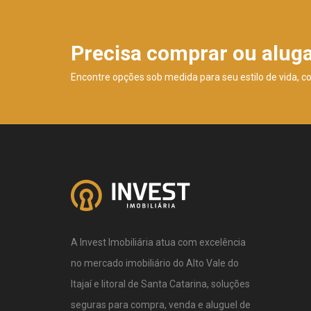
Precisa comprar ou alug
Encontre opções sob medida para seu estilo de vida, c
A Invest Imobiliária atua com excelência
no mercado imobiliário do Alto Vale do
Itajaí e litoral de Santa Catarina, soluções
seguras para compra, venda e aluguel de