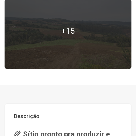
+15
Descrição
🌾
Sítio pronto pra produzir e