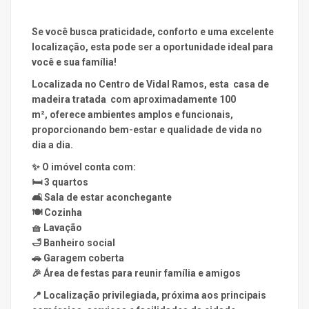
Se você busca praticidade, conforto e uma excelente
localização, esta pode ser a oportunidade ideal para
você e sua família!
Localizada no
Centro de Vidal Ramos
, esta casa de
madeira tratada c
om aproximadamente
100
m²,
oferece ambientes amplos e funcionais,
proporcionando bem-estar e qualidade de vida no
dia a dia.
✨
O imóvel conta com:
🛏️ 3 quartos
🛋️ Sala de estar aconchegante
🍽️ Cozinha
🧺 Lavação
🛁 Banheiro social
🚗 Garagem coberta
🎉 Área de festas para reunir família e amigos
📍 Localização privilegiada, próxima aos principais