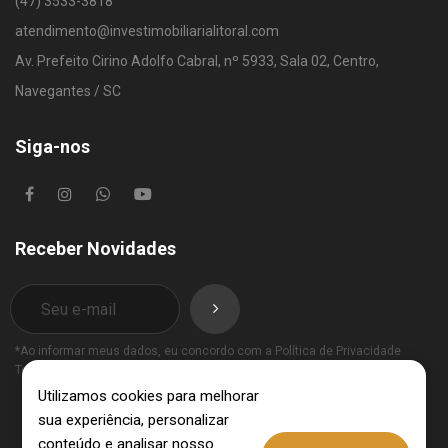
(47) 3533-3818
atendimento@investimobiliarialitoral.com
Av. Prefeito Cirino Adolfo Cabral, nº 5933, Sala 02, Centro,
Navegantes / SC
Siga-nos
Receber Novidades
*Ao informar meus dados, eu concordo com a
Política de Privacidade
Termos de Uso
.
Utilizamos cookies para melhorar
sua experiência, personalizar
conteúdo e analisar nosso