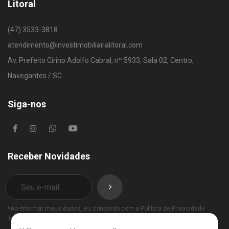
Litoral
(47) 3533-3818
atendimento@investimobiliarialitoral.com
Av. Prefeito Cirino Adolfo Cabral, nº 5933, Sala 02, Centro,
Navegantes / SC
Siga-nos
Receber Novidades
*Ao informar meus dados, eu concordo com a
Política de Privacidade
Termos de Uso
.