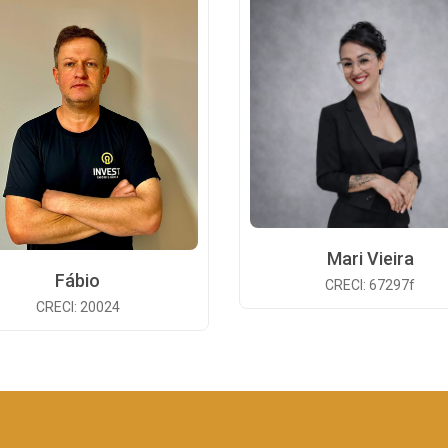
Mari Vieira
Fábio
CRECI: 67297f
CRECI: 20024