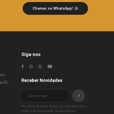
Chamar no WhatsApp!
Siga-nos
com
Receber Novidades
la 05,
*Ao informar meus dados, eu concordo com a
Política de Privacidade
Termos de Uso
.