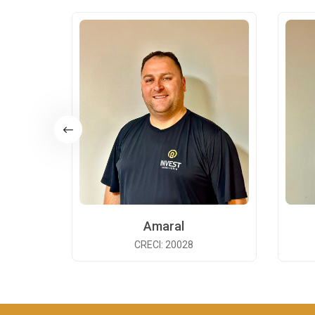
Amaral
CRECI: 20028