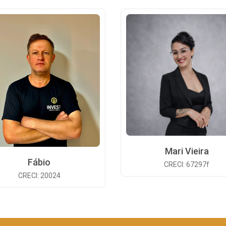
Mari Vieira
Fábio
CRECI: 67297f
CRECI: 20024