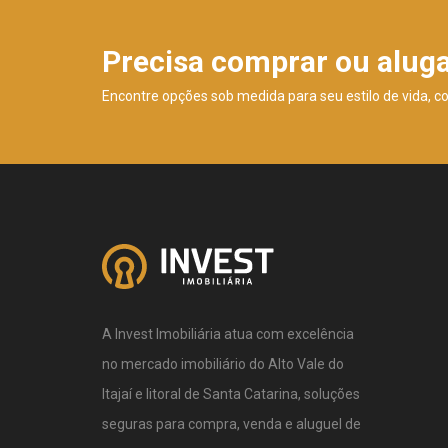
Precisa comprar ou alug
Encontre opções sob medida para seu estilo de vida, c
A Invest Imobiliária atua com excelência
no mercado imobiliário do Alto Vale do
Itajaí e litoral de Santa Catarina, soluções
seguras para compra, venda e aluguel de