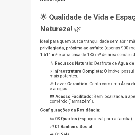
🌟
Qualidade de Vida e Espa
Natureza!
🌿
Ideal para quem busca tranquilidade sem abrir 
privilegiada, próxima ao asfalto
(apenas 900 met
1.511 m²
e uma casa de
183 m²
de área construíd
💧
Recursos Naturais:
Desfrute de
Água de
⚡
Infraestrutura Completa:
O imóvel possui
mais potentes.
🎉
Lazer Garantido:
Conta com uma
Área d
e amigos.
🛤️
Acesso Facilitado:
Bem localizada, a ap
comércio ("armazém").
Configurações da Residência:
🛏️
03 Quartos
(Espaço ideal para a família)
🛁
01 Banheiro Social
🛋️
01 Sala