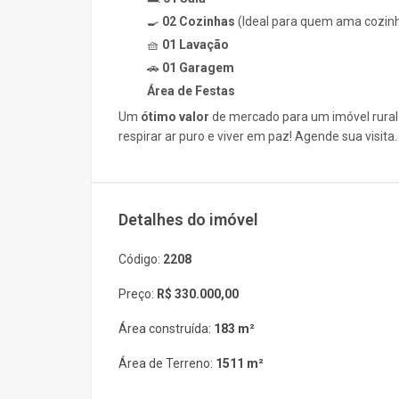
🍳
02 Cozinhas
(Ideal para quem ama cozinh
🧺
01 Lavação
🚗
01 Garagem
Área de Festas
Um
ótimo valor
de mercado para um imóvel rural 
respirar ar puro e viver em paz! Agende sua visita.
Detalhes do imóvel
Código:
2208
Preço:
R$ 330.000,00
Área construída:
183 m²
Área de Terreno:
1511 m²