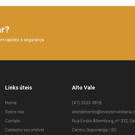
ar?
om rapidez e segurança.
Links úteis
Alto Vale
Home
(47) 3533-3818
Sobre nós
atendimento@investimobiliaria.
Contato
Rua Emílio Altemburg, nº 332, Sa
Cadastre seu imóvel
Centro, Ituporanga / SC