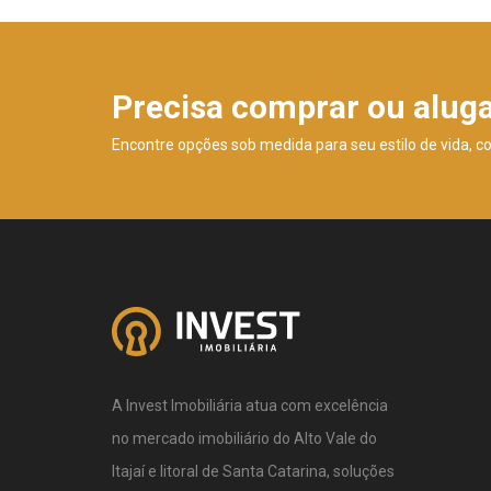
Precisa comprar ou alug
Encontre opções sob medida para seu estilo de vida, c
A Invest Imobiliária atua com excelência
no mercado imobiliário do Alto Vale do
Itajaí e litoral de Santa Catarina, soluções