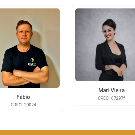
Mari Vieira
Fábio
CRECI: 67297f
CRECI: 20024