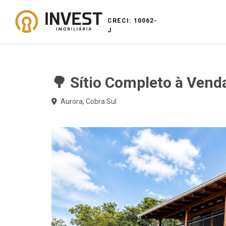
CRECI: 10062-
J
🌳 Sítio Completo à Ven
Aurora, Cobra Sul