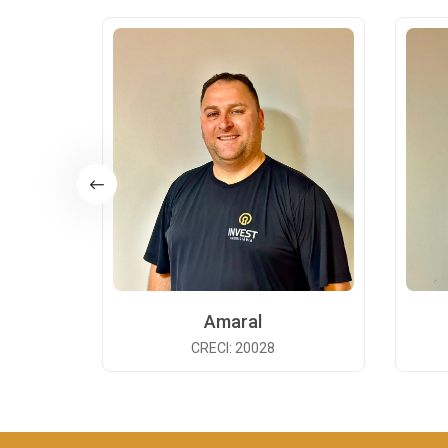
Amaral
CRECI: 20028