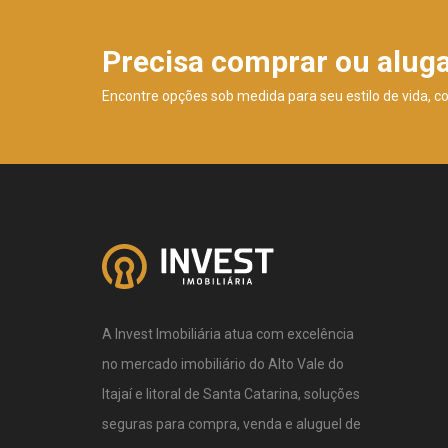
Precisa comprar ou alug
Encontre opções sob medida para seu estilo de vida, c
A Invest Imobiliária atua com excelência
no mercado imobiliário do Alto Vale do
Itajaí e litoral de Santa Catarina, soluções
seguras para compra, venda e aluguel de