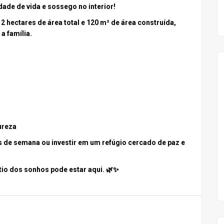
ade de vida e sossego no interior!
i
2 hectares de área total
e
120 m² de área construída
,
a família.
ureza
is de semana ou investir em um refúgio cercado de paz e
ítio dos sonhos pode estar aqui. 🌿✨