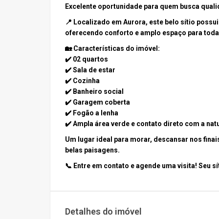
Excelente oportunidade para quem busca qualid
📍 Localizado em
Aurora
, este belo sítio possu
oferecendo conforto e amplo espaço para toda 
🏡
Características do imóvel:
✔️ 02 quartos
✔️ Sala de estar
✔️ Cozinha
✔️ Banheiro social
✔️ Garagem coberta
✔️ Fogão a lenha
✔️ Ampla área verde e contato direto com a nat
Um lugar ideal para morar, descansar nos fina
belas paisagens.
📞 Entre em contato e agende uma visita! Seu s
Detalhes do imóvel