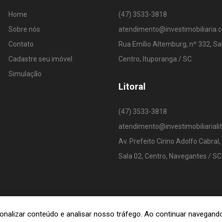
Home
(47) 3533-3818
Sobre nós
atendimento@investimobiliaria.
Contato
Rua Emílio Altemburg, nº 332, Sa
Cadastre seu imóvel
Centro, Ituporanga / SC
Simulação
Litoral
(47) 3533-3818
atendimento@investimobiliariali
Av. Prefeito Cirino Adolfo Cabral,
Sala 02, Centro, Navegantes / SC
rsonalizar conteúdo e analisar nosso tráfego. Ao continuar navega