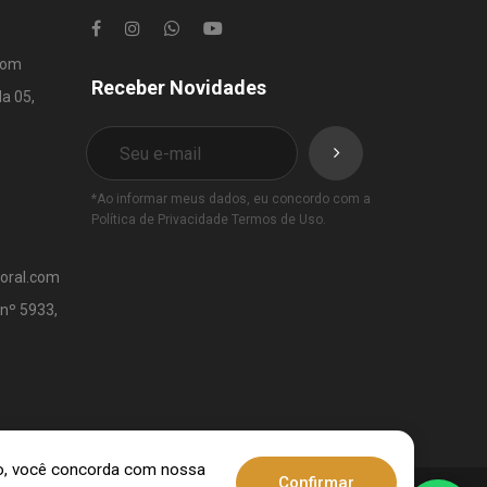
com
Receber Novidades
la 05,
*Ao informar meus dados, eu concordo com a
Política de Privacidade
Termos de Uso
.
toral.com
 nº 5933,
ndo, você concorda com nossa
Confirmar