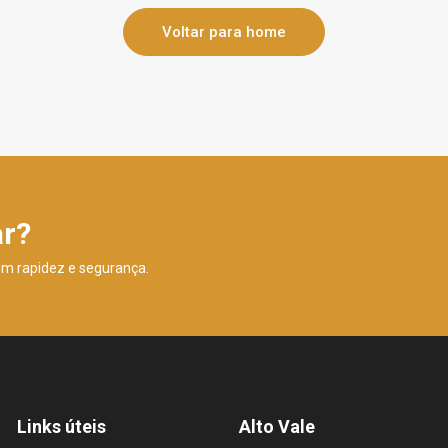
Voltar para home
ar?
om rapidez e segurança.
Links úteis
Alto Vale