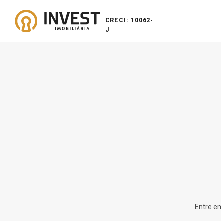
CRECI: 10062-
J
Entre em