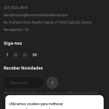
(47) 3533-3818
atendimento@investimobiliarialitoral.com
Av. Prefeito Cirino Adolfo Cabral, nº 5933, Sala 02, Centro,
Navegantes / SC
Siga-nos
Receber Novidades
*Ao informar meus dados, eu concordo com a
Política de Privacidade
Termos de Uso
.
Utilizamos cookies para melhorar