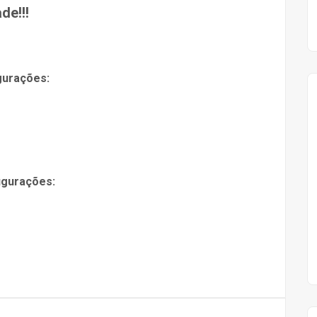
de!!!
gurações:
igurações: