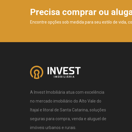
Precisa comprar ou alug
Encontre opções sob medida para seu estilo de vida, c
A Invest Imobiliária atua com excelência
no mercado imobiliário do Alto Vale do
Itajaí e litoral de Santa Catarina, soluções
seguras para compra, venda e aluguel de
imóveis urbanos e rurais.