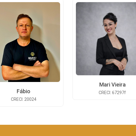
Mari Vieira
Fábio
CRECI: 67297f
CRECI: 20024