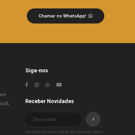
Chamar no WhatsApp!
Siga-nos
com
Receber Novidades
la 05,
*Ao informar meus dados, eu concordo com a