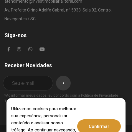
atendimento@investimobiliarialitoral.com
Av. Prefeito Cirino Adolfo Cabral, nº 5933, Sala 02, Centro,
Navegantes / SC
Siga-nos
Receber Novidades
*Ao informar meus dados, eu concordo com a
Política de Privacidade
Termos de Uso
.
Utilizamos cookies para melhorar
sua experiência, personalizar
conteúdo e analisar nosso
Confirmar
tráfego. Ao continuar navegando,