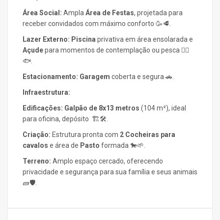
Área Social:
Ampla
Área de Festas
, projetada para
receber convidados com máximo conforto 🥳🥩.
Lazer Externo:
Piscina
privativa em área ensolarada e
Açude
para momentos de contemplação ou pesca 🏊‍♀️
🐟.
Estacionamento:
Garagem
coberta e segura 🚗.
Infraestrutura:
Edificações:
Galpão de 8x13 metros
(104 m²), ideal
para oficina, depósito 🏗️🛠️.
Criação:
Estrutura pronta com
2 Cocheiras para
cavalos
e área de
Pasto
formada 🐎🌱.
Terreno:
Amplo espaço cercado, oferecendo
privacidade e segurança para sua família e seus animais
🧱🛡️.