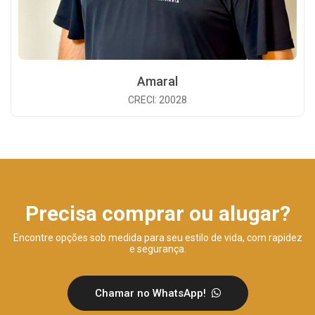
Amaral
CRECI: 20028
Precisa comprar ou alugar?
Encontre opções sob medida para seu estilo de vida, com rapidez
e segurança.
Chamar no WhatsApp!