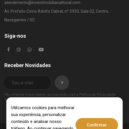
atendimento@investimobiliarialitoral.com
Av. Prefeito Cirino Adolfo Cabral, nº 5933, Sala 02, Centro,
Navegantes / SC
Siga-nos
Receber Novidades
*Ao informar meus dados, eu concordo com a
Política de Privacidade
Termos de Uso
.
Utilizamos cookies para melhorar
sua experiência, personalizar
conteúdo e analisar nosso
Confirmar
tráfego. Ao continuar navegando,