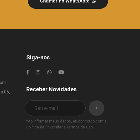
Chamar no WhatsApp!
Siga-nos
com
Receber Novidades
la 05,
*Ao informar meus dados, eu concordo com a
Política de Privacidade
Termos de Uso
.