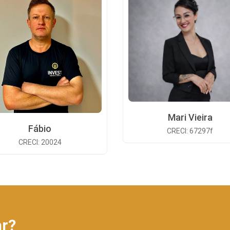
Mari Vieira
Fábio
CRECI: 67297f
CRECI: 20024
ar?