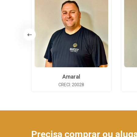
Amaral
CRECI: 20028
Precisa comprar ou alug