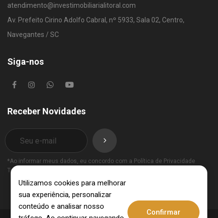
atendimento@investimobiliarialitoral.com
Av. Prefeito Cirino Adolfo Cabral, nº 5933, Sala 02, Centro,
Navegantes / SC
Siga-nos
Receber Novidades
*Ao informar meus dados, eu concordo com a
Política de Privacidade
Termos de Uso
.
Utilizamos cookies para melhorar
sua experiência, personalizar
conteúdo e analisar nosso
Confirmar