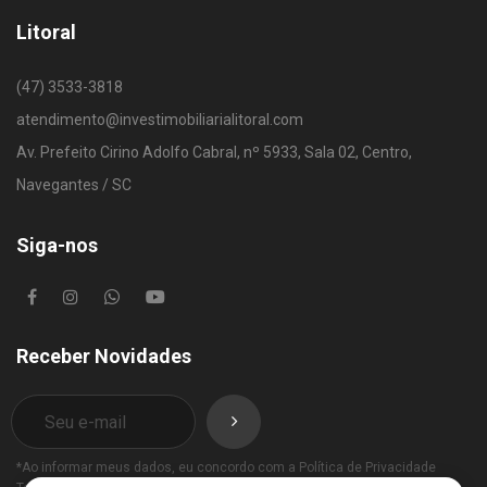
Litoral
(47) 3533-3818
atendimento@investimobiliarialitoral.com
Av. Prefeito Cirino Adolfo Cabral, nº 5933, Sala 02, Centro,
Navegantes / SC
Siga-nos
Receber Novidades
*Ao informar meus dados, eu concordo com a
Política de Privacidade