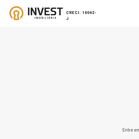
CRECI: 10062-
J
Entre em