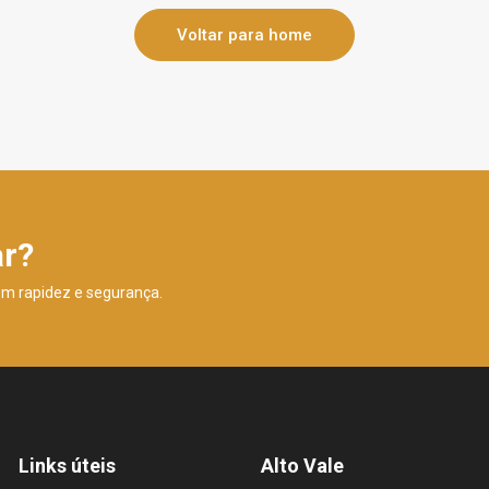
Voltar para home
ar?
om rapidez e segurança.
Links úteis
Alto Vale