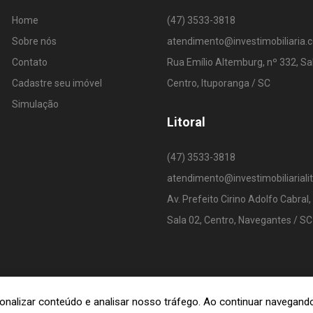
Home
(47) 3533-3818
Sobre nós
atendimento@investimobiliaria.
Contato
Rua Emílio Altemburg, nº 332, Sa
Cadastre seu imóvel
Centro, Ituporanga / SC
Simulação
Litoral
(47) 3533-3818
atendimento@investimobiliariali
Av. Prefeito Cirino Adolfo Cabral,
Sala 02, Centro, Navegantes / SC
rsonalizar conteúdo e analisar nosso tráfego. Ao continuar navega