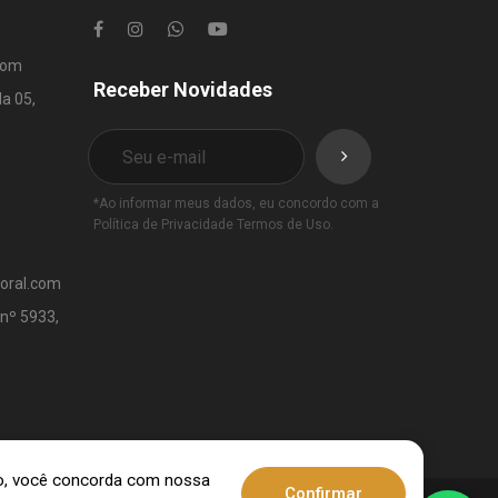
com
Receber Novidades
la 05,
*Ao informar meus dados, eu concordo com a
Política de Privacidade
Termos de Uso
.
toral.com
 nº 5933,
ndo, você concorda com nossa
Confirmar