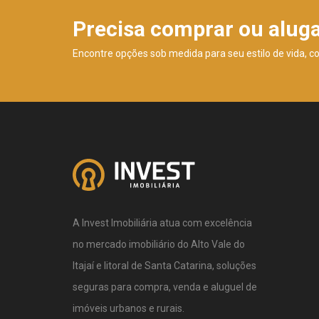
Precisa comprar ou alug
Encontre opções sob medida para seu estilo de vida, c
A Invest Imobiliária atua com excelência
no mercado imobiliário do Alto Vale do
Itajaí e litoral de Santa Catarina, soluções
seguras para compra, venda e aluguel de
imóveis urbanos e rurais.