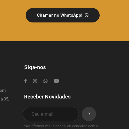
Chamar no WhatsApp!
Siga-nos
com
Receber Novidades
la 05,
*Ao informar meus dados, eu concordo com a