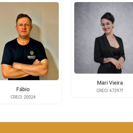
Mari Vieira
Fábio
CRECI: 67297f
CRECI: 20024