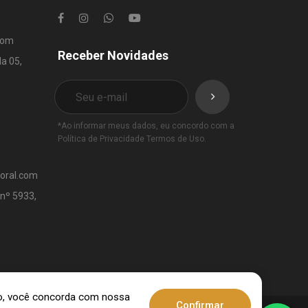
com
Receber Novidades
la 05,
*Ao informar meus dados, eu concordo com a
Política de Privacidade
Termos de Uso
.
toral.com
 nº 5933,
ndo, você concorda com nossa
Confirmar