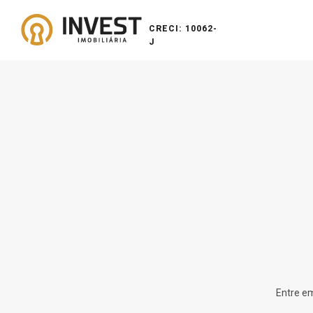
CRECI: 10062-
J
Entre em