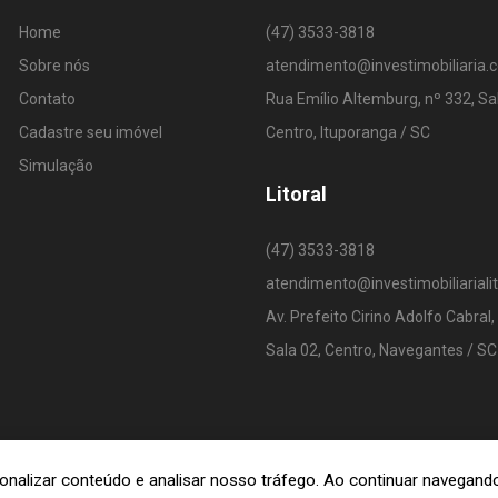
Home
(47) 3533-3818
Sobre nós
atendimento@investimobiliaria.
Contato
Rua Emílio Altemburg, nº 332, Sa
Cadastre seu imóvel
Centro, Ituporanga / SC
Simulação
Litoral
(47) 3533-3818
atendimento@investimobiliariali
Av. Prefeito Cirino Adolfo Cabral,
Sala 02, Centro, Navegantes / SC
rsonalizar conteúdo e analisar nosso tráfego. Ao continuar navega