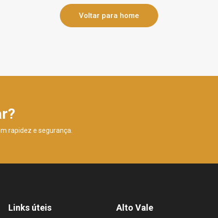
Voltar para home
ar?
om rapidez e segurança.
Links úteis
Alto Vale