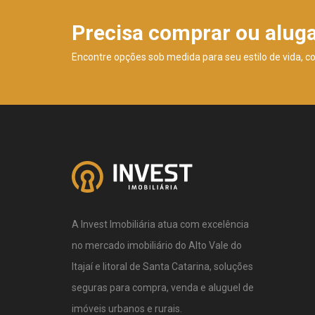
Precisa comprar ou alug
Encontre opções sob medida para seu estilo de vida, c
A Invest Imobiliária atua com excelência
no mercado imobiliário do Alto Vale do
Itajaí e litoral de Santa Catarina, soluções
seguras para compra, venda e aluguel de
imóveis urbanos e rurais.