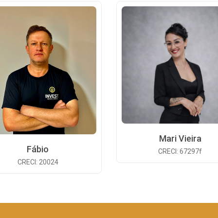
Mari Vieira
Fábio
CRECI: 67297f
CRECI: 20024