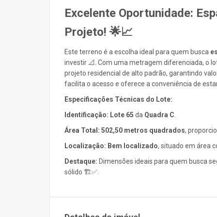
Excelente Oportunidade: Esp
Projeto! 🌟📈
Este terreno é a escolha ideal para quem busca
e
investir 📐. Com uma metragem diferenciada, o lo
projeto residencial de alto padrão, garantindo val
facilita o acesso e oferece a conveniência de es
Especificações Técnicas do Lote:
Identificação:
Lote 65
da
Quadra C
.
Área Total:
502,50 metros quadrados
, proporci
Localização:
Bem localizado
, situado em área c
Destaque:
Dimensões ideais para quem busca seg
sólido 🏗️✅.