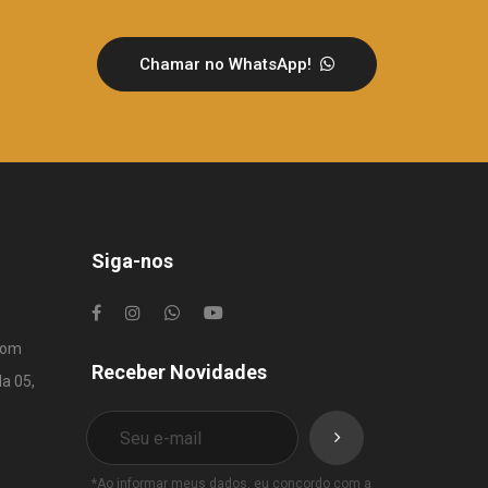
Chamar no WhatsApp!
Siga-nos
com
Receber Novidades
la 05,
*Ao informar meus dados, eu concordo com a