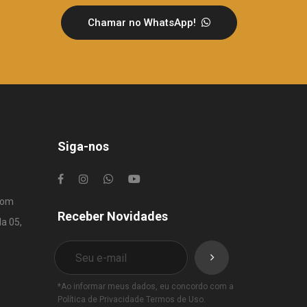
Chamar no WhatsApp!
Siga-nos
com
Receber Novidades
la 05,
*Ao informar meus dados, eu concordo com a
Política de Privacidade
Termos de Uso
.