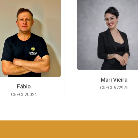
Mari Vieira
Fábio
CRECI: 67297f
CRECI: 20024