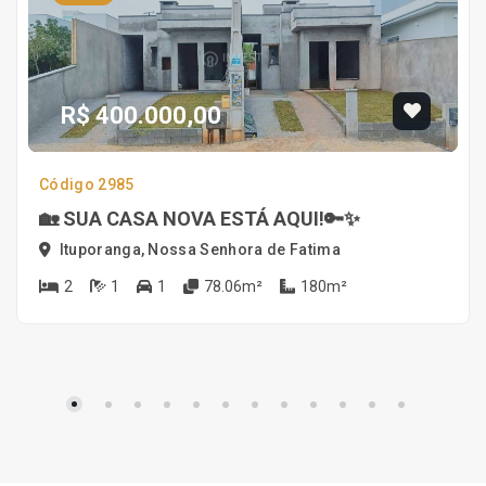
R$ 400.000,00
Código 2985
🏡 SUA CASA NOVA ESTÁ AQUI!🔑✨
Ituporanga, Nossa Senhora de Fatima
2
1
1
78.06m²
180m²