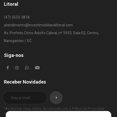
Litoral
(47) 3533-3818
atendimento@investimobiliarialitoral.com
Av. Prefeito Cirino Adolfo Cabral, nº 5933, Sala 02, Centro,
Navegantes / SC
Siga-nos
Receber Novidades
*Ao informar meus dados, eu concordo com a
Política de Privacidade
Termos de Uso
.