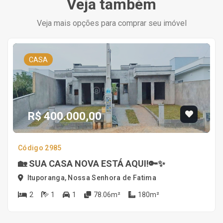
Veja também
Veja mais opções para comprar seu imóvel
CASA
R$ 400.000,00
Código 2985
🏡 SUA CASA NOVA ESTÁ AQUI!🔑✨
Ituporanga, Nossa Senhora de Fatima
2
1
1
78.06m²
180m²