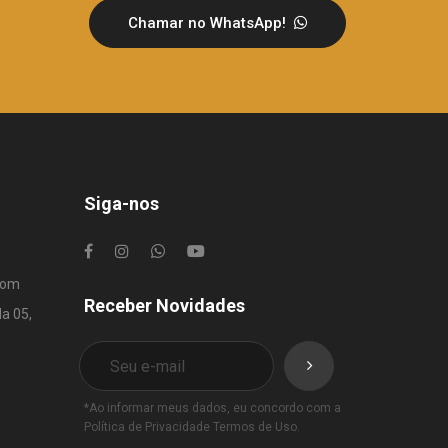
Chamar no WhatsApp!
Siga-nos
com
Receber Novidades
la 05,
*Ao informar meus dados, eu concordo com a
Política de Privacidade
Termos de Uso
.