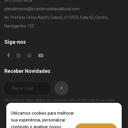
(47) 3533-3818
atendimento@investimobiliarialitoral.com
Av. Prefeito Cirino Adolfo Cabral, nº 5933, Sala 02, Centro,
Navegantes / SC
Siga-nos
Receber Novidades
*Ao informar meus dados, eu concordo com a
Política de Privacidade
Termos de Uso
.
Utilizamos cookies para melhorar
sua experiência, personalizar
conteúdo e analisar nosso