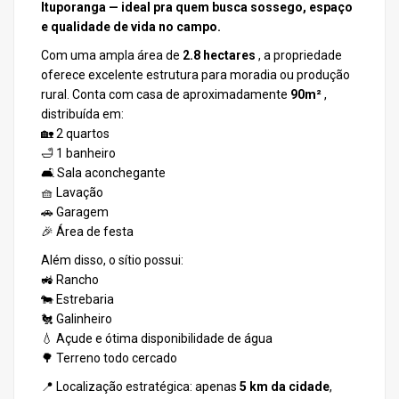
Ituporanga — ideal pra quem busca sossego, espaço
e qualidade de vida no campo.
Com uma ampla área de
2.8 hectares
, a propriedade
oferece excelente estrutura para moradia ou produção
rural. Conta com casa de aproximadamente
90m²
,
distribuída em:
🏡 2 quartos
🛁 1 banheiro
🛋️ Sala aconchegante
🧺 Lavação
🚗 Garagem
🎉 Área de festa
Além disso, o sítio possui:
🚜 Rancho
🐄 Estrebaria
🐔 Galinheiro
💧 Açude e ótima disponibilidade de água
🌳 Terreno todo cercado
📍 Localização estratégica: apenas
5 km da cidade
,