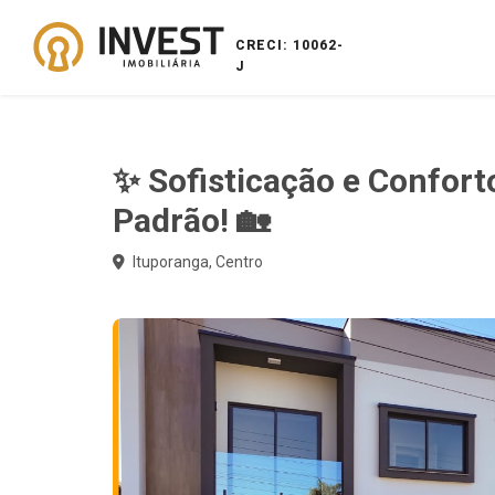
CRECI: 10062-
J
✨ Sofisticação e Confor
Padrão! 🏡
Ituporanga, Centro