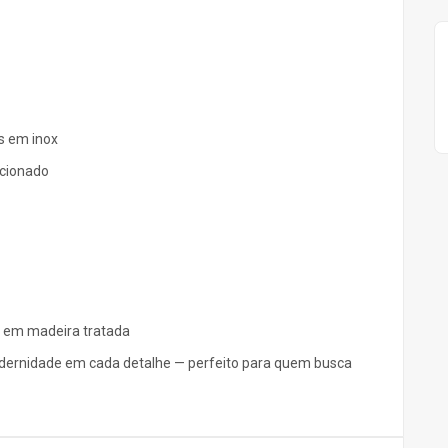
s em inox
icionado
 em madeira tratada
odernidade em cada detalhe — perfeito para quem busca