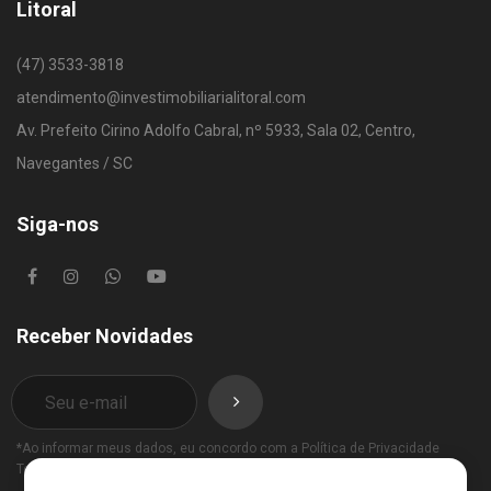
Litoral
(47) 3533-3818
atendimento@investimobiliarialitoral.com
Av. Prefeito Cirino Adolfo Cabral, nº 5933, Sala 02, Centro,
Navegantes / SC
Siga-nos
Receber Novidades
*Ao informar meus dados, eu concordo com a
Política de Privacidade
Termos de Uso
.