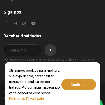
Siga-nos
Receber Novidades
*Ao informar meus dados, eu concordo com a
Política de Privacidade
Termos de Uso
.
Utilizamos cookies para melhorar
sua experiência, personalizar
conteúdo e analisar nosso
Confirmar
tráfego. Ao continuar navegando,
você concorda com nossa
2025 © Invest Imobiliária - CRECI: 10062-J - CNPJ:
15.831.309/0001-09. Todos os direitos reservados.
Política de Privacidade
.
Política de Privacidade
Termos de Uso
.