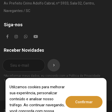
Av. Prefeito Cirino Adolfo Cabral, nº 5933, Sala 02, Centro,
Navegantes / SC
Siga-nos
Receber Novidades
*Ao informar meus dados, eu concordo com a
Política de Privacidade
Termos de Uso
.
Utilizamos cookies para melhorar
sua experiência, personalizar
conteúdo e analisar nosso
Confirmar
tráfego. Ao continuar navegando,
você concorda com nossa
2025 © Invest Imobiliária - CRECI: 10062-J - CNPJ: