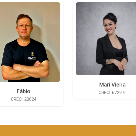
Mari Vieira
Fábio
CRECI: 67297f
CRECI: 20024