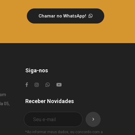
Chamar no WhatsApp!
Siga-nos
com
Receber Novidades
la 05,
*Ao informar meus dados, eu concordo com a