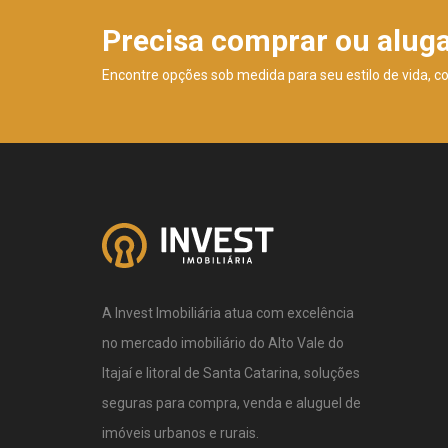
Precisa comprar ou alug
Encontre opções sob medida para seu estilo de vida, c
A Invest Imobiliária atua com excelência
no mercado imobiliário do Alto Vale do
Itajaí e litoral de Santa Catarina, soluções
seguras para compra, venda e aluguel de
imóveis urbanos e rurais.