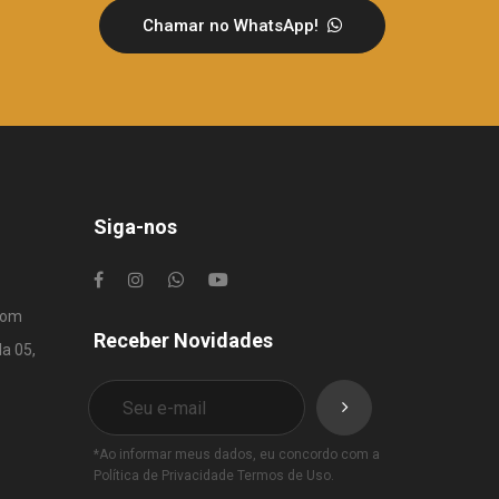
Chamar no WhatsApp!
Siga-nos
com
Receber Novidades
la 05,
*Ao informar meus dados, eu concordo com a
Política de Privacidade
Termos de Uso
.