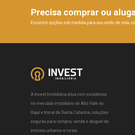
Precisa comprar ou alug
Encontre opções sob medida para seu estilo de vida, c
A Invest Imobiliária atua com excelência
no mercado imobiliário do Alto Vale do
Itajaí e litoral de Santa Catarina, soluções
seguras para compra, venda e aluguel de
imóveis urbanos e rurais.