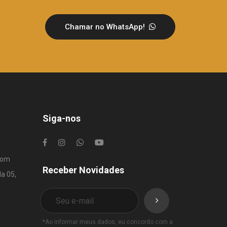
Chamar no WhatsApp!
Siga-nos
com
Receber Novidades
la 05,
*Ao informar meus dados, eu concordo com a