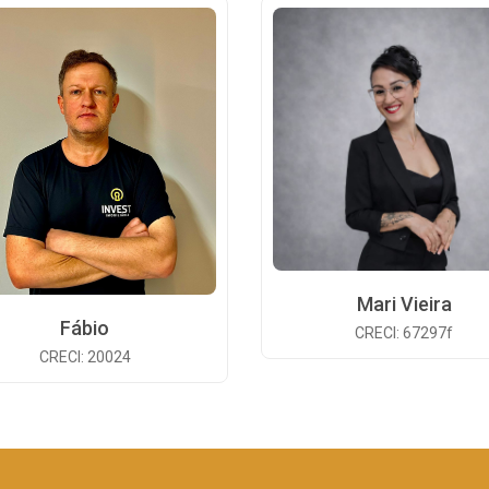
Mari Vieira
Fábio
CRECI: 67297f
CRECI: 20024