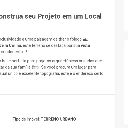
onstrua seu Projeto em um Local
lusividade e uma paisagem de tirar o fôlego 🏔️.
e la Colina
, este terreno se destaca por sua
vista
reendimento 📍.
 a base perfeita para projetos arquitetônicos ousados que
ar da sua família 🏗️✨. Se você procura um lugar para
sual único e excelente topografia, este é o endereço certo
Tipo de Imóvel:
TERRENO URBANO