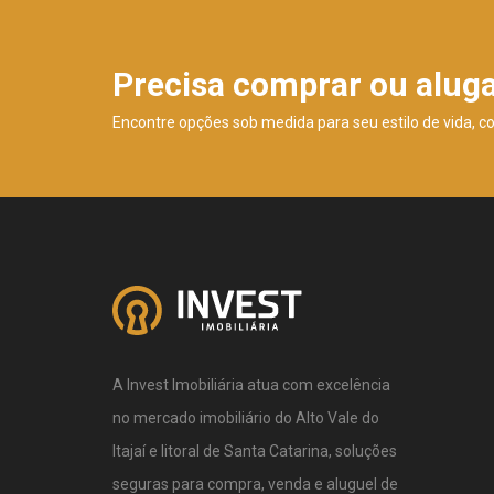
Precisa comprar ou alug
Encontre opções sob medida para seu estilo de vida, c
A Invest Imobiliária atua com excelência
no mercado imobiliário do Alto Vale do
Itajaí e litoral de Santa Catarina, soluções
seguras para compra, venda e aluguel de