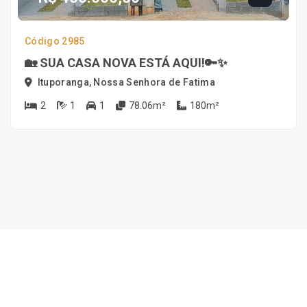
Código 2985
🏡 SUA CASA NOVA ESTÁ AQUI!🔑✨
Ituporanga, Nossa Senhora de Fatima
2
1
1
78.06m²
180m²