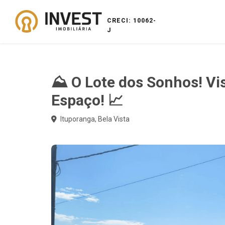
CRECI: 10062-
J
⛰️ O Lote dos Sonhos! Vis
Espaço! 📈
Ituporanga, Bela Vista