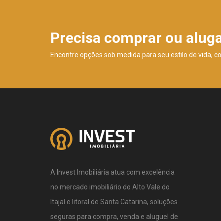
Precisa comprar ou alug
Encontre opções sob medida para seu estilo de vida, c
A Invest Imobiliária atua com excelência
no mercado imobiliário do Alto Vale do
Itajaí e litoral de Santa Catarina, soluções
seguras para compra, venda e aluguel de