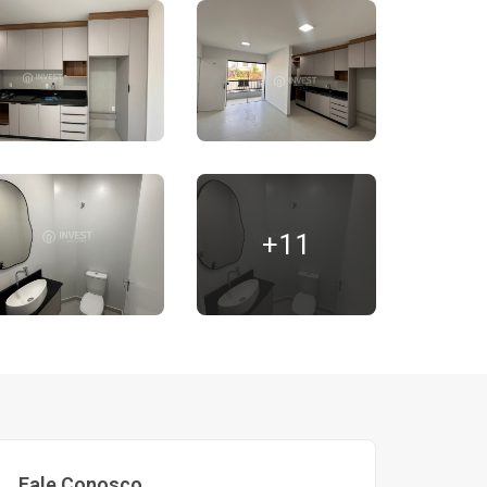
+11
Fale Conosco