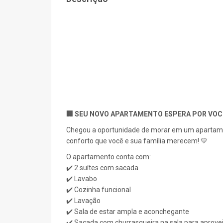
🏢 SEU NOVO APARTAMENTO ESPERA POR VOCÊ
Chegou a oportunidade de morar em um apartame
conforto que você e sua família merecem! 💛
O apartamento conta com:
✔️ 2 suítes com sacada
✔️ Lavabo
✔️ Cozinha funcional
✔️ Lavação
✔️ Sala de estar ampla e aconchegante
✔️ Sacada com churrasqueira na sala para aprove