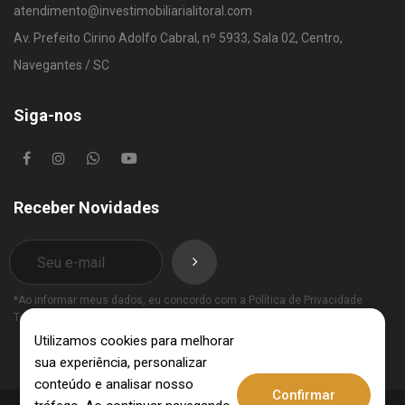
atendimento@investimobiliarialitoral.com
Av. Prefeito Cirino Adolfo Cabral, nº 5933, Sala 02, Centro,
Navegantes / SC
Siga-nos
Receber Novidades
*Ao informar meus dados, eu concordo com a
Política de Privacidade
Termos de Uso
.
Utilizamos cookies para melhorar
sua experiência, personalizar
conteúdo e analisar nosso
Confirmar