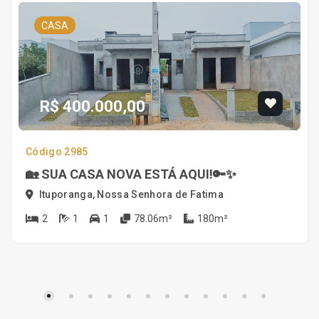
CASA
R$ 400.000,00
Código 2985
🏡 SUA CASA NOVA ESTÁ AQUI!🔑✨
Ituporanga, Nossa Senhora de Fatima
2
1
1
78.06m²
180m²