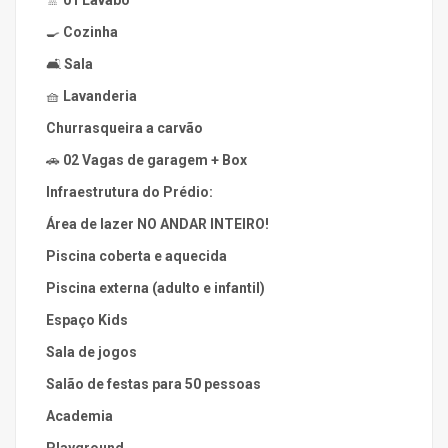
🚿
01 Lavabo
🍳
Cozinha
🛋️
Sala
🧺
Lavanderia
Churrasqueira a carvão
🚗
02 Vagas de garagem + Box
Infraestrutura do Prédio:
Área de lazer NO ANDAR INTEIRO!
Piscina coberta e aquecida
Piscina externa (adulto e infantil)
Espaço Kids
Sala de jogos
Salão de festas para 50 pessoas
Academia