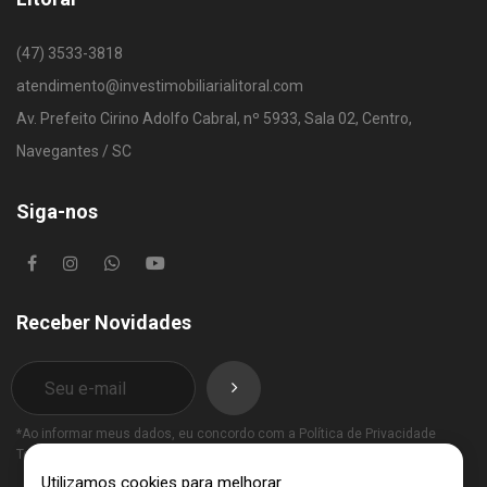
(47) 3533-3818
atendimento@investimobiliarialitoral.com
Av. Prefeito Cirino Adolfo Cabral, nº 5933, Sala 02, Centro,
Navegantes / SC
Siga-nos
Receber Novidades
*Ao informar meus dados, eu concordo com a
Política de Privacidade
Termos de Uso
.
Utilizamos cookies para melhorar