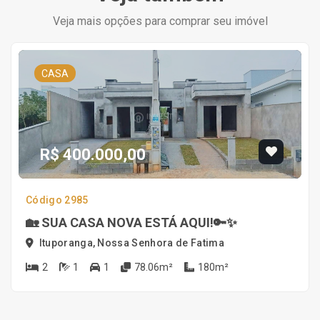
Veja mais opções para comprar seu imóvel
CASA
R$ 400.000,00
Código 2985
🏡 SUA CASA NOVA ESTÁ AQUI!🔑✨
Ituporanga, Nossa Senhora de Fatima
2
1
1
78.06m²
180m²