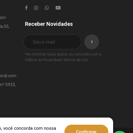
com
Receber Novidades
la 05,
*Ao informar meus dados, eu concordo com a
Política de Privacidade
Termos de Uso
.
toral.com
 nº 5933,
ndo, você concorda com nossa
Confirmar