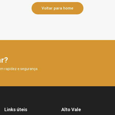
Voltar para home
ar?
om rapidez e segurança.
Links úteis
Alto Vale