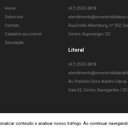
Home
(47) 3533-3818
Sobre nós
atendimento@investimobiliaria.
Contato
Rua Emílio Altemburg, nº 332, Sa
Cadastre seu imóvel
Centro, Ituporanga / SC
Simulação
Litoral
(47) 3533-3818
atendimento@investimobiliariali
Av. Prefeito Cirino Adolfo Cabral,
Sala 02, Centro, Navegantes / SC
rsonalizar conteúdo e analisar nosso tráfego. Ao continuar navega