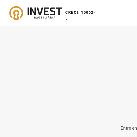
CRECI: 10062-
J
Entre em