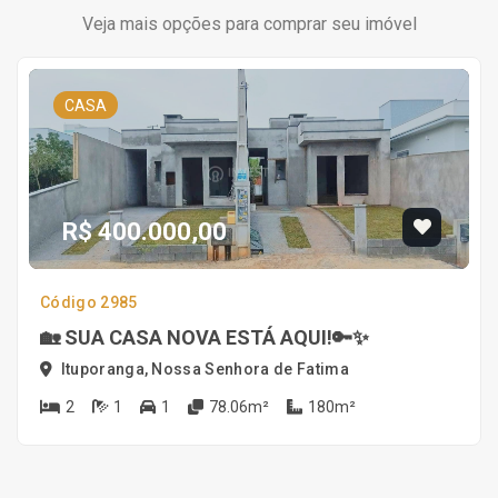
Veja mais opções para comprar seu imóvel
CASA
R$ 400.000,00
Código 2985
🏡 SUA CASA NOVA ESTÁ AQUI!🔑✨
Ituporanga, Nossa Senhora de Fatima
2
1
1
78.06m²
180m²