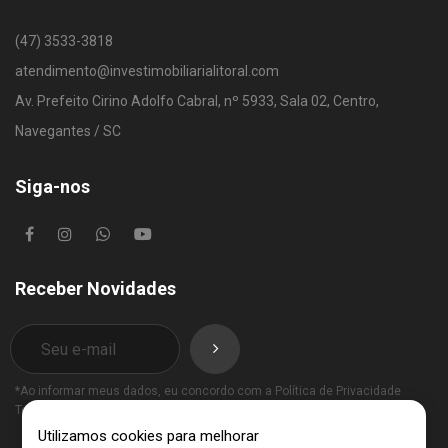
(47) 3533-3818
atendimento@investimobiliarialitoral.com
Av. Prefeito Cirino Adolfo Cabral, nº 5933, Sala 02, Centro,
Navegantes / SC
Siga-nos
Receber Novidades
*Ao informar meus dados, eu concordo com a
Política de Privacidade
Termos de Uso
.
Utilizamos cookies para melhorar