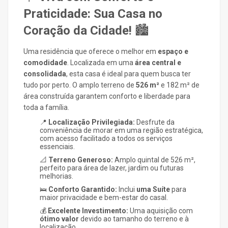
Praticidade: Sua Casa no
Coração da Cidade!
🏙️
Uma residência que oferece o melhor em
espaço e
comodidade
. Localizada em uma
área central e
consolidada
, esta casa é ideal para quem busca ter
tudo por perto. O amplo terreno de
526 m²
e
182 m²
de
área construída garantem conforto e liberdade para
toda a família.
📍
Localização Privilegiada:
Desfrute da
conveniência de morar em uma região estratégica,
com acesso facilitado a todos os serviços
essenciais.
📐
Terreno Generoso:
Amplo quintal de
526 m²
,
perfeito para área de lazer, jardim ou futuras
melhorias.
🛌
Conforto Garantido:
Inclui
uma Suíte
para
maior privacidade e bem-estar do casal.
💰
Excelente Investimento:
Uma aquisição com
ótimo valor
devido ao tamanho do terreno e à
localização.