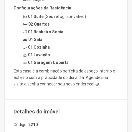
Configurações da Residência:
🛌
01 Suíte
(Seu refúgio privativo)
🛏️
02 Quartos
🛁
01 Banheiro Social
🛋️
01 Sala
🍳
01 Cozinha
🧺
01 Lavação
🚗
01 Garagem Coberta
Esta casa é a combinação perfeita de espaço interno e
externo com a praticidade do dia a dia. Agende sua
visita e venha conhecer seu novo endereço! 🤝
Detalhes do imóvel
Código:
2210