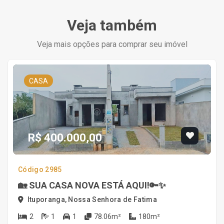
Veja também
Veja mais opções para comprar seu imóvel
CASA
R$ 400.000,00
Código 2985
🏡 SUA CASA NOVA ESTÁ AQUI!🔑✨
Ituporanga, Nossa Senhora de Fatima
2
1
1
78.06m²
180m²