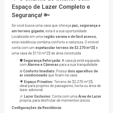
Espaço de Lazer Completo e
Segurança!
🔑
Se você busca uma casa que ofereça
paz, segurança e
um terreno gigante
, esta é a sua oportunidade.
Localizada em uma
região serena e de fácil acesso
,
esta residência combina conforto e natureza. O imóvel
conta com um
espetacular terreno de
$2.270 m^2$
e
uma casa de
$110 m^2$
de área construída.
🛡️
Segurança Reforçada:
A casa já está equipada
com
Alarme e Câmeras
para a sua tranquilidade.
❄️
Conforto Imediato:
Possui
dois aparelhos de
ar condicionado
que ficam na casa.
🌳
Espaço Privativo:
Terreno de
$2.270 m^2$
,
ideal para projetos de paisagismo, horta ou área de
lazer adicional.
🎉
Lazer Exclusivo:
Conta com uma
Área de Lazer
própria, para desfrutar de momentos únicos.
Configurações da Residência: