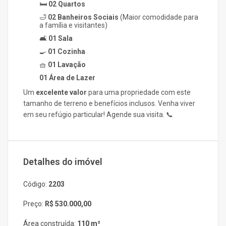
🛏️
02 Quartos
🛁
02 Banheiros Sociais
(Maior comodidade para
a família e visitantes)
🛋️
01 Sala
🍳
01 Cozinha
🧺
01 Lavação
01 Área de Lazer
Um
excelente valor
para uma propriedade com este
tamanho de terreno e benefícios inclusos. Venha viver
em seu refúgio particular! Agende sua visita. 📞
Detalhes do imóvel
Código:
2203
Preço:
R$ 530.000,00
Área construída:
110 m²