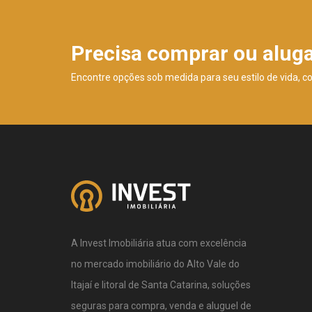
Precisa comprar ou alug
Encontre opções sob medida para seu estilo de vida, c
A Invest Imobiliária atua com excelência
no mercado imobiliário do Alto Vale do
Itajaí e litoral de Santa Catarina, soluções
seguras para compra, venda e aluguel de