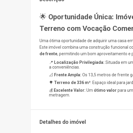
🌟
Oportunidade Única: Imóv
Terreno com Vocação Comer
Uma ótima oportunidade de adquirir uma casa 
Este imóvel combina uma construção funcional 
de frente
, permitindo um bom aproveitamento e p
📍
Localização Privilegiada:
Situada em um
a conveniências.
📐
Frente Ampla:
Os
13,5
metros de frente ga
🌳
Terreno de
336 m²
: Espaço ideal para jar
💰
Excelente Valor:
Um
ótimo valor
para um 
metragem.
Detalhes do imóvel