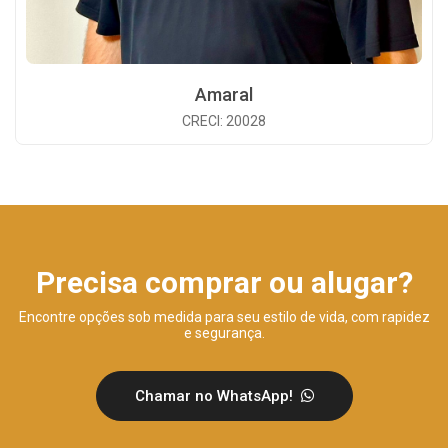
Amaral
CRECI: 20028
Precisa comprar ou alugar?
Encontre opções sob medida para seu estilo de vida, com rapidez
e segurança.
Chamar no WhatsApp!