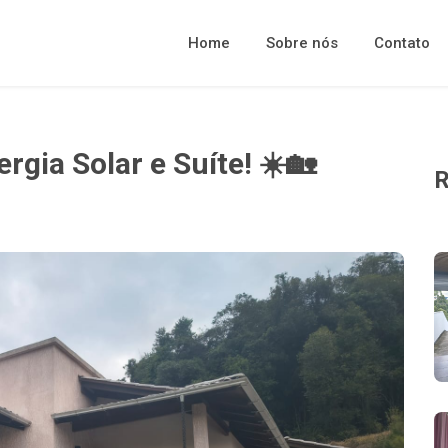
Home
Sobre nós
Contato
gia Solar e Suíte! ☀️🏡
R