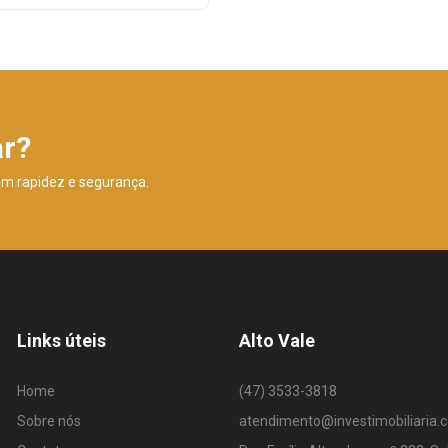
ar?
om rapidez e segurança.
Links úteis
Alto Vale
Home
(47) 3533-3818
Sobre nós
atendimento@investimobiliaria.