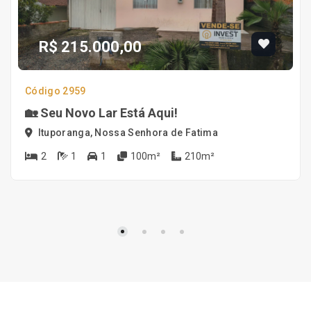
R$ 215.000,00
Código 2959
🏡 Seu Novo Lar Está Aqui!
Ituporanga, Nossa Senhora de Fatima
2
1
1
100m²
210m²