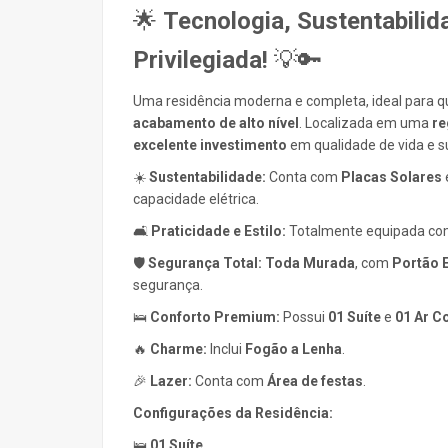
🌟
Tecnologia, Sustentabili
Privilegiada!
💡🔑
Uma residência moderna e completa, ideal para
acabamento de alto nível
. Localizada em uma
re
excelente investimento
em qualidade de vida e s
☀️
Sustentabilidade:
Conta com
Placas Solares
capacidade elétrica.
🛋️
Praticidade e Estilo:
Totalmente equipada c
🛡️
Segurança Total:
Toda Murada
, com
Portão E
segurança.
🛌
Conforto Premium:
Possui
01 Suíte
e
01 Ar C
🔥
Charme:
Inclui
Fogão a Lenha
.
🎉
Lazer:
Conta com
Área de festas
.
Configurações da Residência:
🛌
01 Suíte