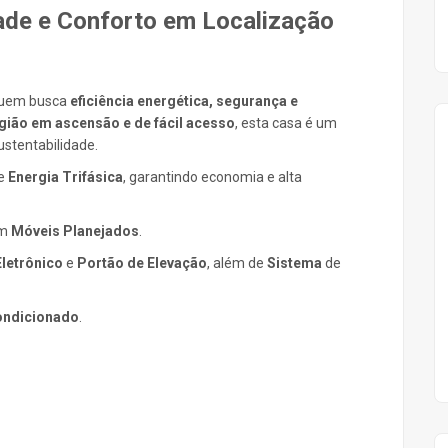
dade e Conforto em Localização
 quem busca
eficiência energética, segurança e
gião em ascensão e de fácil acesso
, esta casa é um
ustentabilidade.
e
Energia Trifásica
, garantindo economia e alta
om
Móveis Planejados
.
letrônico
e
Portão de Elevação
, além de
Sistema
de
ondicionado
.