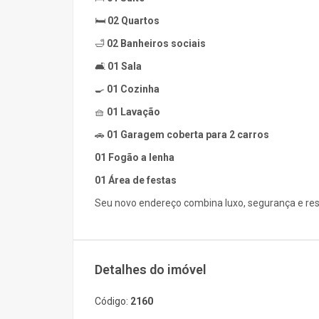
🛏️
02 Quartos
🛁
02 Banheiros sociais
🛋️
01 Sala
🍳
01 Cozinha
🧺
01 Lavação
🚗
01 Garagem coberta para 2 carros
01 Fogão a lenha
01 Área de festas
Seu novo endereço combina luxo, segurança e resp
Detalhes do imóvel
Código:
2160